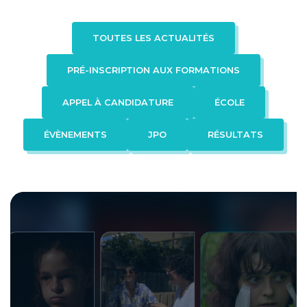
Formation en apprentissage
TOUTES LES ACTUALITÉS
ADMISSION
PRÉ-INSCRIPTION AUX FORMATIONS
Procédure d’admission
Faq
APPEL À CANDIDATURE
ÉCOLE
ÉVÈNEMENTS
JPO
RÉSULTATS
Contact
FAQ