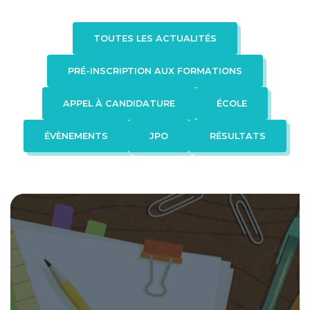
Formation en apprentissage
TOUTES LES ACTUALITÉS
ADMISSION
PRÉ-INSCRIPTION AUX FORMATIONS
Procédure d’admission
Faq
APPEL À CANDIDATURE
ÉCOLE
ÉVÈNEMENTS
JPO
RÉSULTATS
Contact
FAQ