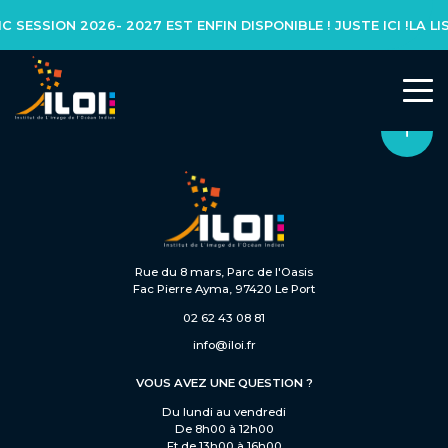
SESSION 2026- 2027 EST ENFIN DISPONIBLE ! JUSTE ICI !
L’INSTITUT
Notre réseau
Notre équipe
Rue du 8 mars, Parc de l'Oasis
Fac Pierre Ayma, 97420 Le Port
Actualités
02 62 43 08 81
info@iloi.fr
NOS FORMATIONS
VOUS AVEZ UNE QUESTION ?
Du lundi au vendredi
Formation initiale
De 8h00 à 12h00
Et de 13h00 à 16h00