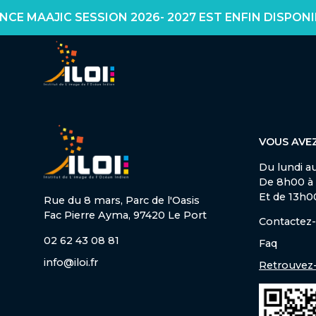
 MAAJIC SESSION 2026- 2027 EST ENFIN DISPONIBLE !
VOUS AVEZ
Du lundi a
De 8h00 à
Et de 13h0
Rue du 8 mars, Parc de l'Oasis
Fac Pierre Ayma, 97420 Le Port
Contactez
02 62 43 08 81
Faq
info@iloi.fr
Retrouvez