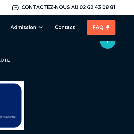
entissage
Faq
CONTACTEZ-NOUS AU 02 62 43 08 81
Admission
Contact
FAQ
AUTÉ