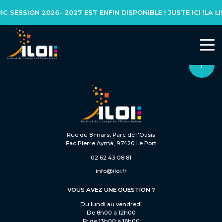
 SESSION 2026- 2027 EST ENFIN DISPONIBLE ! JUSTE ICI !
L’INSTITUT
Notre réseau
Notre équipe
Rue du 8 mars, Parc de l'Oasis
Fac Pierre Ayma, 97420 Le Port
Actualités
02 62 43 08 81
info@iloi.fr
NOS FORMATIONS
VOUS AVEZ UNE QUESTION ?
Du lundi au vendredi
Formation initiale
De 8h00 à 12h00
Et de 13h00 à 16h00