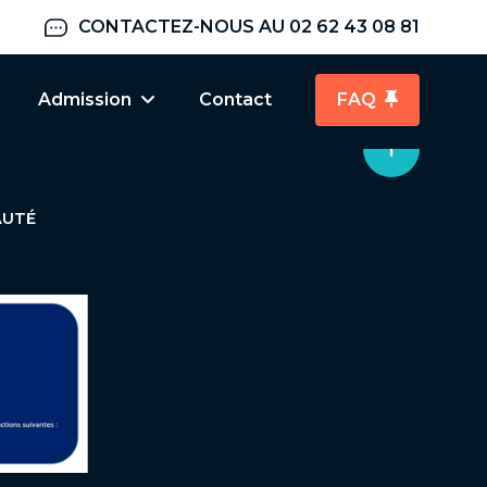
entissage
Faq
CONTACTEZ-NOUS AU 02 62 43 08 81
Admission
Contact
FAQ
AUTÉ