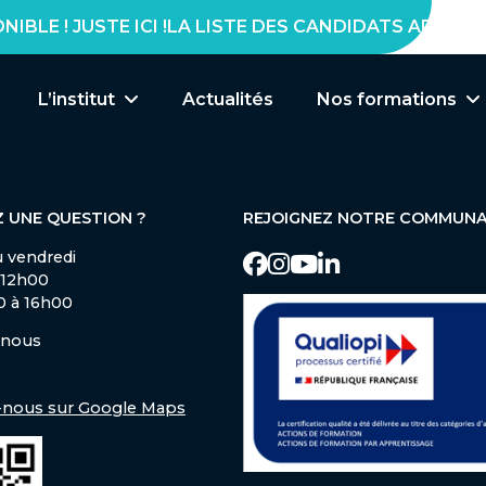
Notre équipe
Formation en appr
E ! JUSTE ICI !
L’institut
Actualités
Nos formations
 UNE QUESTION ?
REJOIGNEZ NOTRE COMMUN
u vendredi
 12h00
0 à 16h00
-nous
-nous sur Google Maps