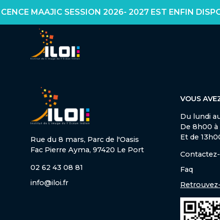
CE MAAJIC SESSION 2026- 2027 EST ENFIN DISPONIBL
VOUS AVEZ
Du lundi a
De 8h00 à
Et de 13h0
Rue du 8 mars, Parc de l'Oasis
Fac Pierre Ayma, 97420 Le Port
Contactez
02 62 43 08 81
Faq
info@iloi.fr
Retrouvez