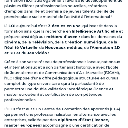
formation l’ILOI aura également favorisé le développement de
plusieurs filières professionnelles nouvelles, créatrices
d’emplois dans l’île et permis à de jeunes talents de l’île de
prendre place sur le marché de l’activité à l’international !
L’ILOI
aujourd’hui c’est
3 écoles en une
, qui investit dans la
formation ainsi que la recherche en
Intelligence Artificielle
et
prépare ainsi déjà aux
métiers d’avenir
dans les domaines du
Cinéma
, de la
Télévision
, de la
Création numérique
, de la
Réalité Virtuelle
, de
Nouveaux médias
, de l’
Animation 2D
et 3D
et du
Jeu vidéo
!
Grâce à son vaste réseau de professionnels locaux, nationaux
et internationaux et à son partenariat historique avec l’Ecole
de Journalisme et de Communication d’Aix-Marseille (EJCAM),
l’ILOI dispose d’une offre pédagogique structurée en cursus
complet de type universitaire qui a la particularité de
permettre une double validation : académique (licence et
master européen) et certification de compétences
professionnelles.
L’ILOI c’est aussi un Centre de Formation des Apprentis (CFA)
qui permet une professionnalisation en alternance avec les
entreprises, validée par des
diplômes d’État (licence,
master européen)
accompagné d’une certification de