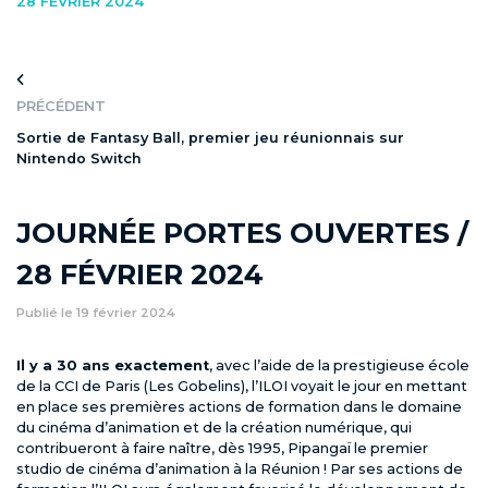
Formation en apprentissage
28 FÉVRIER 2024
ADMISSION
PRÉCÉDENT
Procédure d’admission
Sortie de Fantasy Ball, premier jeu réunionnais sur
Faq
Nintendo Switch
JOURNÉE PORTES OUVERTES /
Contact
28 FÉVRIER 2024
Publié le 19 février 2024
FAQ
Il y a 30 ans exactement
, avec l’aide de la prestigieuse école
de la CCI de Paris (Les Gobelins), l’ILOI voyait le jour en mettant
en place ses premières actions de formation dans le domaine
du cinéma d’animation et de la création numérique, qui
contribueront à faire naître, dès 1995, Pipangaï le premier
studio de cinéma d’animation à la Réunion ! Par ses actions de