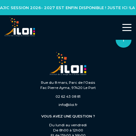
IC SESSION 2026- 2027 EST ENFIN DISPONIBLE ! JUSTE ICI !
L’INSTITUT
Notre réseau
Notre équipe
Rue du 8 mars, Parc de l'Oasis
Fac Pierre Ayma, 97420 Le Port
Actualités
02 62 43 08 81
info@iloi.fr
NOS FORMATIONS
VOUS AVEZ UNE QUESTION ?
Du lundi au vendredi
Formation initiale
De 8h00 à 12h00
Et de 13h00 à 16h00