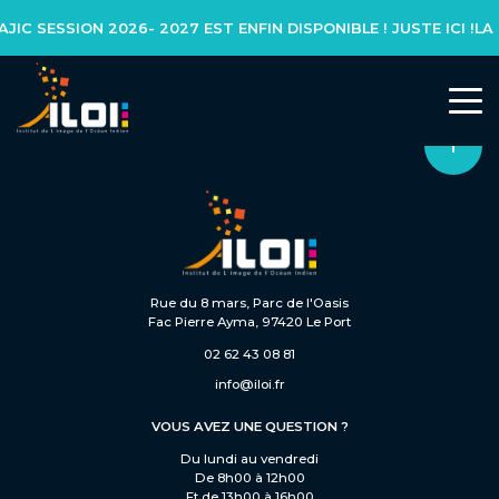
C SESSION 2026- 2027 EST ENFIN DISPONIBLE ! JUSTE ICI !
L’INSTITUT
Notre réseau
Notre équipe
Rue du 8 mars, Parc de l'Oasis
Fac Pierre Ayma, 97420 Le Port
Actualités
02 62 43 08 81
info@iloi.fr
NOS FORMATIONS
VOUS AVEZ UNE QUESTION ?
Du lundi au vendredi
Formation initiale
De 8h00 à 12h00
Et de 13h00 à 16h00