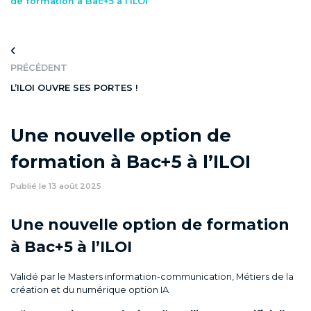
Formation en apprentissage
de formation à Bac+5 à l’ILOI
ADMISSION
PRÉCÉDENT
Procédure d’admission
L’ILOI OUVRE SES PORTES !
Faq
Une nouvelle option de
Contact
formation à Bac+5 à l’ILOI
Publié le 13 août 2025
FAQ
Une nouvelle option de formation
à Bac+5 à l’ILOI
Validé par le Masters information-communication, Métiers de la
création et du numérique option IA