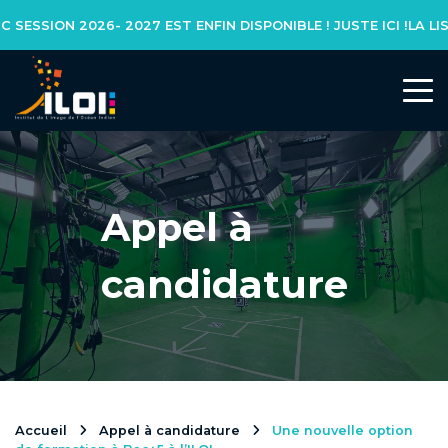
SSION 2026- 2027 EST ENFIN DISPONIBLE ! JUSTE ICI !
L’INSTITUT
Notre réseau
Appel à
Notre équipe
candidature
Actualités
NOS FORMATIONS
Formation initiale
Accueil
Appel à candidature
Une nouvelle option