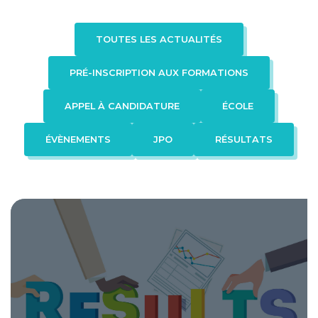
Formation en apprentissage
TOUTES LES ACTUALITÉS
ADMISSION
PRÉ-INSCRIPTION AUX FORMATIONS
Procédure d’admission
Faq
APPEL À CANDIDATURE
ÉCOLE
ÉVÈNEMENTS
JPO
RÉSULTATS
Contact
FAQ