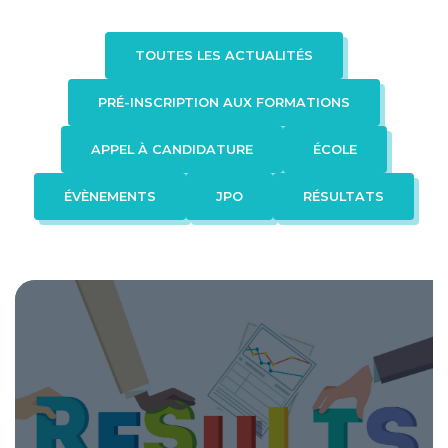
Formation en apprentissage
TOUTES LES ACTUALITÉS
ADMISSION
PRÉ-INSCRIPTION AUX FORMATIONS
Procédure d’admission
Faq
APPEL À CANDIDATURE
ÉCOLE
ÉVÈNEMENTS
JPO
RÉSULTATS
Contact
FAQ