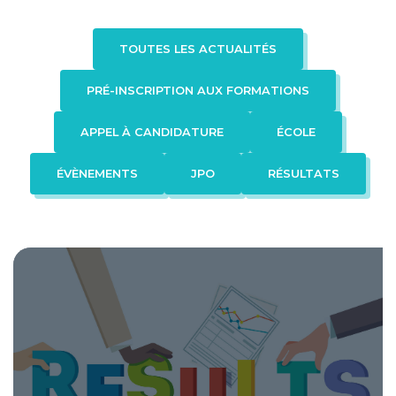
Formation en apprentissage
TOUTES LES ACTUALITÉS
ADMISSION
PRÉ-INSCRIPTION AUX FORMATIONS
Procédure d’admission
Faq
APPEL À CANDIDATURE
ÉCOLE
ÉVÈNEMENTS
JPO
RÉSULTATS
Contact
FAQ